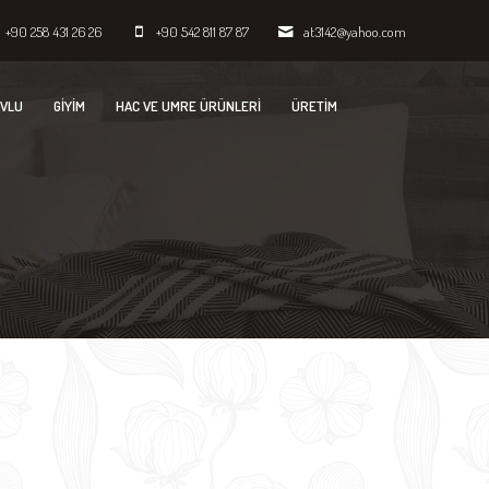
+90 258 431 26 26
+90 542 811 87 87
at3142@yahoo.com
VLU
GIYIM
HAC VE UMRE ÜRÜNLERI
ÜRETİM