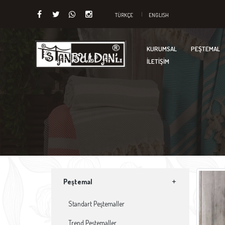
TÜRKÇE
ENGLISH
KURUMSAL
PEŞTEMAL
İLETİŞİM
Peştemal
Standart Peştemaller
Trend Peştemaller