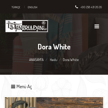
+90 258 431 26 26
TÜRKÇE
ENGLISH
Dora White
ANASAYFA
Havlu
Dora White
Menü Aç